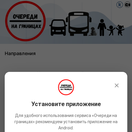
Направления
Направлений не найдено
Установите приложение
Полезная информация
Для удобного использования сервиса «Очереди на
Курсы валют
границах» рекомендуем установить приложение на
Актуальные курсы
Android.