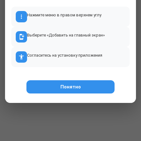
Прогноз прохождения
Нажмите меню в правом верхнем углу
Табло Храброво
Задержанные рейсы и средняя задержка
Выберите «Добавить на главный экран»
Согласитесь на установку приложения
О проекте
Понятно